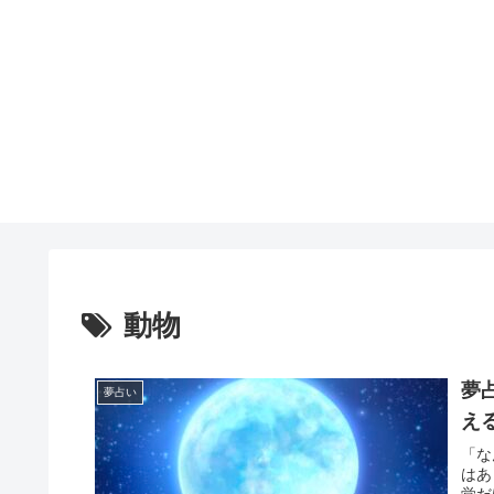
動物
夢
夢占い
え
「な
はあ
覚だ