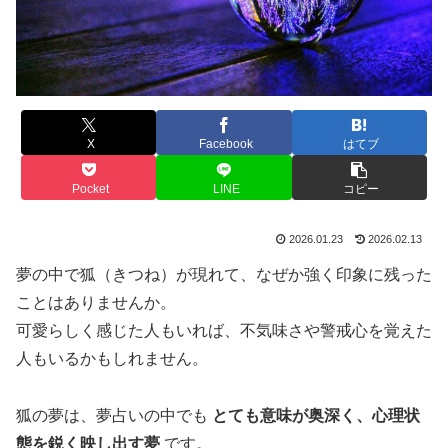
X
Facebook
はてブ
Pocket
LINE
コピー
2026.01.23
2026.02.13
夢の中で狐（きつね）が現れて、なぜか強く印象に残った
ことはありませんか。
可愛らしく感じた人もいれば、不気味さや警戒心を覚えた
人もいるかもしれません。
狐の夢は、夢占いの中でも
とても意味が奥深く、心理状
態を鋭く映し出す夢
です。