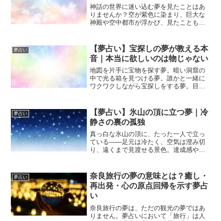
神話の世界に迷い込む夢を見たことはあ
りませんか？空が紫色に染まり、巨大な
神殿や空中都市が浮かび、見たこともな
い神々や怪物が現れる――。そんな幻想
的な夢は、とても印象的で、目覚めたあ
とも強く心に残りますよね。この夢は、
【夢占い】宝探しの夢が教える本
夢占い
単なるファンタジーではあ...
音｜本当に欲しいのは物じゃない
地図を片手に宝物を探す夢。暗い洞窟の
中で光る箱を見つける夢。誰かと一緒に
ワクワクしながら宝探しをする夢。目が
覚めたとき、少しドキドキしていません
でしたか？宝探しの夢は、とても象徴的
な夢です。それは単に「お金が欲しい」
【夢占い】氷山の頂に立つ夢｜冷
夢占い
という意味ではありません...
静さの裏の孤独
真っ白な氷山の頂に、たった一人で立っ
ている――足元は冷たく、空気は澄み切
り、遠くまで見渡せる景色。達成感や誇
らしさを感じる一方で、どこか胸の奥
に“ひとりきり”の感覚が残っていませんで
したか？夢占いにおいて「氷」は感情の
奈良旅行の夢の意味とは？癒し・
夢占い
抑制や冷静さ、「山の頂...
再出発・心の原点回帰を示す夢占
い
奈良旅行の夢は、ただの観光の夢ではあ
りません。夢占いにおいて「旅行」は人