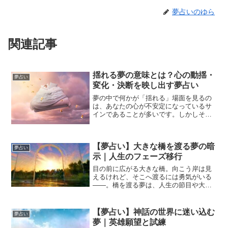
夢占いのゆら
関連記事
揺れる夢の意味とは？心の動揺・
夢占い
変化・決断を映し出す夢占い
夢の中で何かが「揺れる」場面を見るの
は、あなたの心が不安定になっているサ
インであることが多いです。しかしそれ
は、決して悪い意味だけではありませ
ん。揺れは、「崩れる前兆」ではなく、
変化の前触れ・心の調整期間・人生の転
【夢占い】大きな橋を渡る夢の暗
機を象徴することが多いので...
夢占い
示｜人生のフェーズ移行
目の前に広がる大きな橋。向こう岸は見
えるけれど、そこへ渡るには勇気がいる
――。橋を渡る夢は、人生の節目や大き
な転換期を象徴する代表的な夢です。夢
占いにおいて「橋」は、・移行・変化・
人生の分岐点・新しい段階への接続を意
【夢占い】神話の世界に迷い込む
夢占い
味します。そして「大きな...
夢｜英雄願望と試練