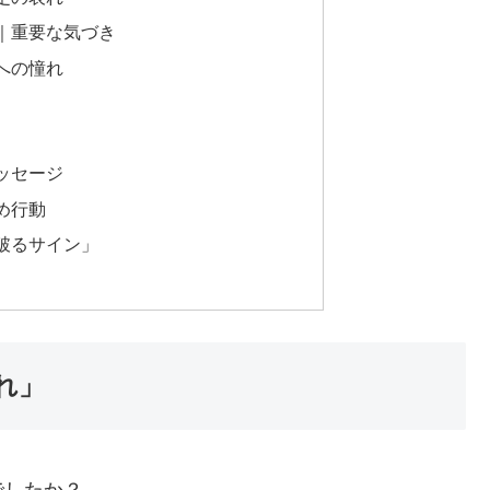
｜重要な気づき
への憧れ
ッセージ
め行動
破るサイン」
れ」