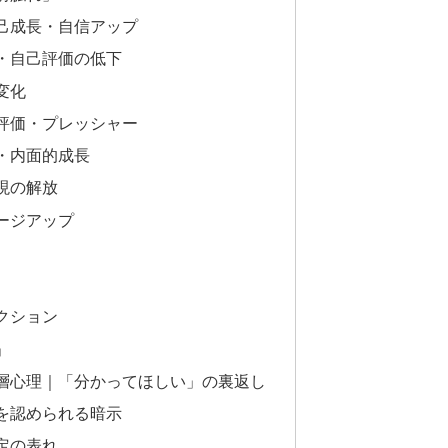
己成長・自信アップ
・自己評価の低下
変化
評価・プレッシャー
・内面的成長
現の解放
ージアップ
クション
」
層心理｜「分かってほしい」の裏返し
を認められる暗示
定の表れ