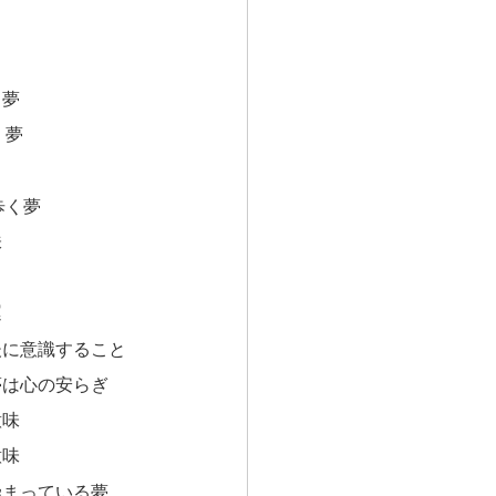
く夢
く夢
歩く夢
味
運
後に意識すること
夢は心の安らぎ
意味
意味
染まっている夢