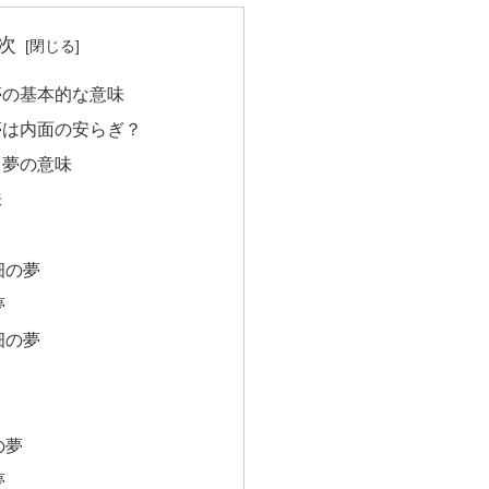
次
夢の基本的な意味
夢は内面の安らぎ？
る夢の意味
味
畑の夢
夢
畑の夢
の夢
夢