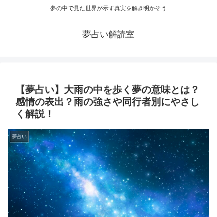
夢の中で見た世界が示す真実を解き明かそう
夢占い解読室
【夢占い】大雨の中を歩く夢の意味とは？
感情の表出？雨の強さや同行者別にやさし
く解説！
夢占い