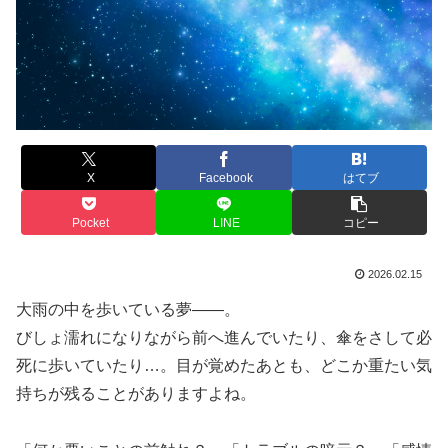
X
Facebook
はてブ
Pocket
LINE
コピー
2026.02.15
大雨の中を歩いている夢――。
びしょ濡れになりながら前へ進んでいたり、傘をさして必
死に歩いていたり…。目が覚めたあとも、どこか重たい気
持ちが残ることがありますよね。