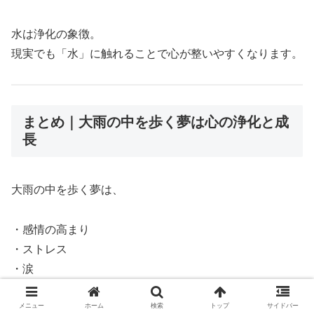
水は浄化の象徴。
現実でも「水」に触れることで心が整いやすくなります。
まとめ｜大雨の中を歩く夢は心の浄化と成
長
大雨の中を歩く夢は、
・感情の高まり
・ストレス
・涙
・浄化
・成長
メニュー
ホーム
検索
トップ
サイドバー