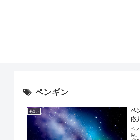
ペンギン
ペ
夢占い
応
ペン
係」
では