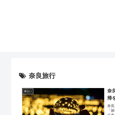
奈良旅行
奈
夢占い
帰
奈良
「旅
て奈