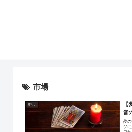
市場
【
夢占い
音
夢の
ジに
日常