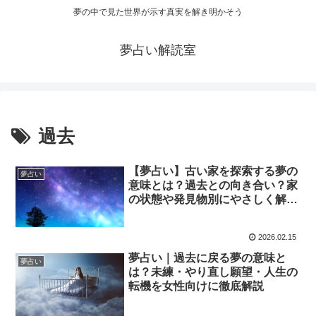
夢の中で見た世界が示す真実を解き明かそう
夢占い解読室
過去
【夢占い】古い家を探索する夢の
夢占い
意味とは？過去との向き合い？家
の状態や発見物別にやさしく解
説！
2026.02.15
夢占い｜過去に戻る夢の意味と
夢占い
は？未練・やり直し願望・人生の
転機を女性向けに徹底解説