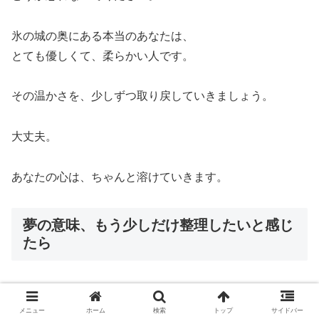
氷の城の奥にある本当のあなたは、
とても優しくて、柔らかい人です。
その温かさを、少しずつ取り戻していきましょう。
大丈夫。
あなたの心は、ちゃんと溶けていきます。
夢の意味、もう少しだけ整理したいと感じ
たら
夢占いを読んでも、 「なんとなく分かった気はするけ
メニュー
ホーム
検索
トップ
サイドバー
ど、まだモヤッとする」 そんな感覚が残ることもありま