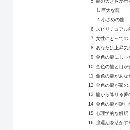
龍の大きさが示
巨大な龍
小さめの龍
スピリチュアル
女性にとっての
あなたは上昇気
金色の龍にしっ
金色の龍と目が
金色の龍があな
金色の龍が家の
龍から降りる夢
金色の龍が話し
心理学的な解釈
強運期を活かす