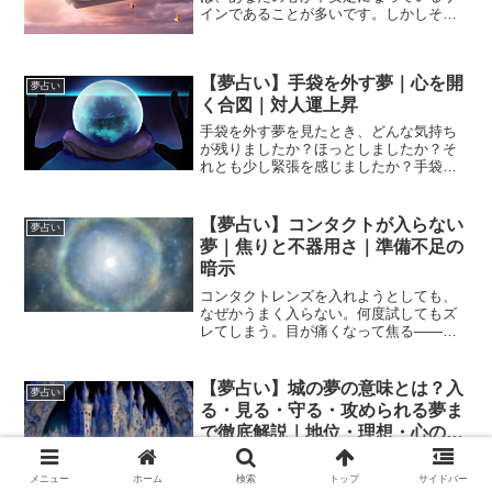
インであることが多いです。しかしそれ
は、決して悪い意味だけではありませ
ん。揺れは、「崩れる前兆」ではなく、
変化の前触れ・心の調整期間・人生の転
【夢占い】手袋を外す夢｜心を開
機を象徴することが多いので...
夢占い
く合図｜対人運上昇
手袋を外す夢を見たとき、どんな気持ち
が残りましたか？ほっとしましたか？そ
れとも少し緊張を感じましたか？手袋は
「直接触れないためのもの」。夢占いで
は、手袋は“防御”“距離”“本音を隠すフィル
ター”を象徴します。その手袋を外す夢
【夢占い】コンタクトが入らない
夢占い
は、「心を開く準...
夢｜焦りと不器用さ｜準備不足の
暗示
コンタクトレンズを入れようとしても、
なぜかうまく入らない。何度試してもズ
レてしまう。目が痛くなって焦る——。
そんな夢を見たとき、目覚めてもどこか
落ち着かない気持ちが残りませんか？コ
ンタクトは「視界を整えるもの」。つま
【夢占い】城の夢の意味とは？入
夢占い
り、物事をはっきり見るた...
る・見る・守る・攻められる夢ま
で徹底解説｜地位・理想・心の防
衛サイン
城が出てくる夢って、なぜかスケールが
大きくて印象に残りませんか？遠くにそ
メニュー
ホーム
検索
トップ
サイドバー