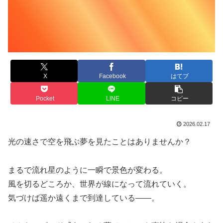
X
Facebook
はてブ
Pocket
LINE
コピー
2026.02.17
光の速さで空を飛ぶ夢を見たことはありませんか？
まるで流れ星のように一瞬で景色が変わる。
風を切るどころか、世界が線になって流れていく。
気づけば遥か遠くまで到達している――。