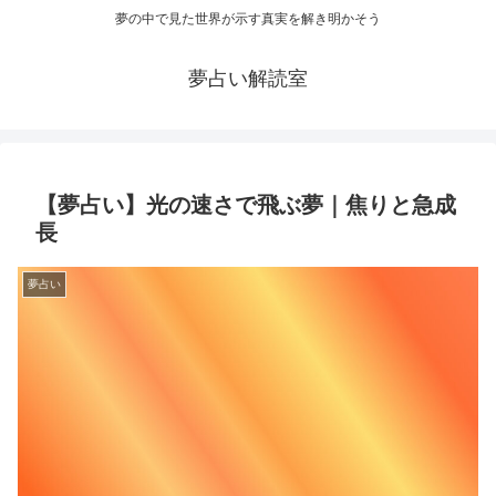
夢の中で見た世界が示す真実を解き明かそう
夢占い解読室
【夢占い】光の速さで飛ぶ夢｜焦りと急成
長
夢占い