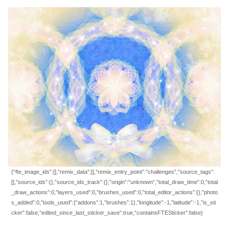
{“fte_image_ids”:[],”remix_data”:[],”remix_entry_point”:”challenges”,”source_tags”:
[],”source_ids”:{},”source_ids_track”:{},”origin”:”unknown”,”total_draw_time”:0,”total
_draw_actions”:0,”layers_used”:0,”brushes_used”:0,”total_editor_actions”:{},”photo
s_added”:0,”tools_used”:{“addons”:1,”brushes”:1},”longitude”:-1,”latitude”:-1,”is_sti
cker”:false,”edited_since_last_sticker_save”:true,”containsFTESticker”:false}