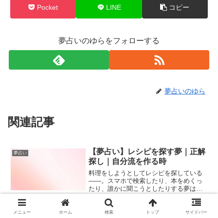
Pocket
LINE
コピー
夢占いのゆらをフォローする
夢占いのゆら
関連記事
【夢占い】レシピを探す夢｜正解
夢占い
探し｜自分流を作る時
料理をしようとしてレシピを探している
――。スマホで検索したり、本をめくっ
たり、誰かに聞こうとしたりする夢は、
「どうすればいいのか分からない」とい
う心理状態を映し出しています。夢占い
において“レシピ”は、「手順」「正解」
メニュー
ホーム
検索
トップ
サイドバー
【夢占い】観光地で雨が降る夢｜
夢占い