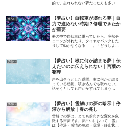
的で、忘れられない夢だった方も多いの
ではないでしょうか。藤の花は、夢占い
ではとても意味深い象徴です。美しく、
優雅で、人を惹きつける一方で、「絡み
【夢占い】自転車が壊れる夢｜自
夢占い
つく」「離れにくい」とい...
力で進めない時期？修理できたか
が重要
夢の中で自転車に乗っていたら、突然チ
ェーンが外れたり、タイヤがパンクした
りして動かなくなる――。「どうしよ
う…」と立ち止まるあの感覚、強く印象
に残っていませんか？自転車は夢占いに
おいて「自力で進む力」「バランス感
【夢占い】喉に何か詰まる夢｜伝
夢占い
覚」「自立」「努力による前進...
えたいのに伝えられない｜言葉の
整理
声を出そうとした瞬間、喉に何かが詰ま
っている感覚。咳き込んでも取れない。
話そうとしても声がかすれてしまう
――。そんな「喉に何か詰まる夢」は、
とても苦しく印象に残る夢です。目覚め
たあとも、胸のあたりが重く感じること
【夢占い】雪解けの夢の暗示｜停
夢占い
があるでしょう。夢占いにおい...
滞から解放｜春の兆し
雪解けの夢は、とても前向きな変化を象
徴する吉夢です。夢占いにおいて「雪」
は【停滞・感情の凍結・我慢・静止状