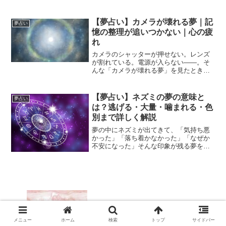
態】を意味します。そして「雪解け」は
【解放・再始動・感情の回復・春の訪
れ】を表します。つまりこの夢は、・止
【夢占い】カメラが壊れる夢｜記
夢占い
まっていた物事が動き出す・凍...
憶の整理が追いつかない｜心の疲
れ
カメラのシャッターが押せない。レンズ
が割れている。電源が入らない——。そ
んな「カメラが壊れる夢」を見たとき、
どこか切なさや焦りを感じませんでした
か？カメラは、記憶・思い出・感情の記
録を象徴する存在です。そのカメラが壊
【夢占い】ネズミの夢の意味と
夢占い
れる夢は、「心の整理が追...
は？逃げる・大量・噛まれる・色
別まで詳しく解説
夢の中にネズミが出てきて、「気持ち悪
かった」「落ち着かなかった」「なぜか
不安になった」そんな印象が残る夢を見
たことはありませんか。ネズミの夢は、
夢占いの中でも とても現実的で、心の奥
の不安や小さなストレスを映し出す夢 で
す。一見すると嫌な夢...
【夢占い】畑を耕す夢｜基礎固め｜地道
な努力が報われる
メニュー
ホーム
検索
トップ
サイドバー