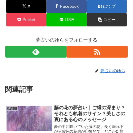
X
Facebook
はてブ
Pocket
LINE
コピー
夢占いのゆらをフォローする
夢占いのゆら
関連記事
藤の花の夢占い｜ご縁の深まり？
夢占い
それとも執着のサイン？美しさの
裏にある心のメッセージ
夢の中に咲いていた藤の花。長く垂れ下
がる紫色の花房が印象的で、どこか幻想