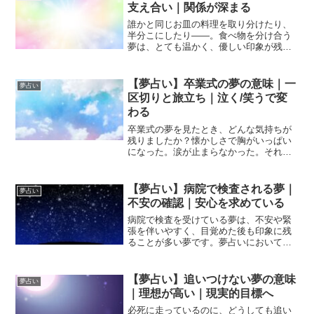
つく」「離れにくい」とい...
支え合い｜関係が深まる
誰かと同じお皿の料理を取り分けたり、
半分こにしたり――。食べ物を分け合う
夢は、とても温かく、優しい印象が残る
夢です。夢占いにおいて“食べ物”は、「エ
ネルギー」「愛情」「豊かさ」「心の栄
養」を象徴します。そしてそれを“分け合
【夢占い】卒業式の夢の意味｜一
夢占い
う”という行為は、...
区切りと旅立ち｜泣く/笑うで変
わる
卒業式の夢を見たとき、どんな気持ちが
残りましたか？懐かしさで胸がいっぱい
になった。涙が止まらなかった。それと
も、晴れやかな笑顔だったでしょうか。
夢占いにおいて「卒業式」は、人生の一
区切り・役割の終了・新しいステージへ
【夢占い】病院で検査される夢｜
夢占い
の移行を象徴します。これ...
不安の確認｜安心を求めている
病院で検査を受けている夢は、不安や緊
張を伴いやすく、目覚めた後も印象に残
ることが多い夢です。夢占いにおいて
「病院」は回復・保護・問題の発見を象
徴し、「検査」は現状確認や自己点検を
意味します。つまりこの夢は、体の病気
【夢占い】追いつけない夢の意味
夢占い
を暗示するというよりも、心...
｜理想が高い｜現実的目標へ
必死に走っているのに、どうしても追い