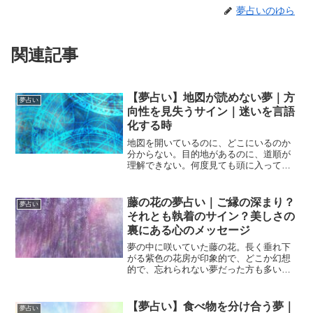
夢占いのゆら
関連記事
【夢占い】地図が読めない夢｜方
夢占い
向性を見失うサイン｜迷いを言語
化する時
地図を開いているのに、どこにいるのか
分からない。目的地があるのに、道順が
理解できない。何度見ても頭に入ってこ
ない――。そんな「地図が読めない夢」
を見たことはありませんか？この夢は、
人生の方向性を見失っているサインで
藤の花の夢占い｜ご縁の深まり？
夢占い
す。特に女性は、仕事・恋愛...
それとも執着のサイン？美しさの
裏にある心のメッセージ
夢の中に咲いていた藤の花。長く垂れ下
がる紫色の花房が印象的で、どこか幻想
的で、忘れられない夢だった方も多いの
ではないでしょうか。藤の花は、夢占い
ではとても意味深い象徴です。美しく、
優雅で、人を惹きつける一方で、「絡み
【夢占い】食べ物を分け合う夢｜
夢占い