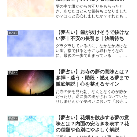
夢の中で誰かからお守りをもらったと
き、あなたはどんな気持ちになりました
か？ほっと安心しましたか？それとも、
嬉しさと同時に不思議な感覚がありまし
たか？お守りは夢占いにおいて「守護」
「安心」「支え」「願い」「運気の後押
【夢占い】歯が抜けそうで抜けな
夢占い
し」を象徴します。それを“...
い夢｜不安の長引き｜決断待ち
グラグラしているのに、なかなか抜けな
い歯。指で触ると今にも取れそうなの
に、最後の一歩で止まっている――。そ
んな「歯が抜けそうで抜けない夢」は、
不安やもどかしさを強く感じやすい夢で
す。目覚めたあとも、どこか落ち着かな
【夢占い】お寺の夢の意味とは？
夢占い
い気持ちが残るでしょう。夢...
参拝・迷う・階段・燃える夢まで
徹底解説｜心を整えるサイン
お寺の夢を見た朝、なんとなく心が静か
だったり、逆に胸の奥がざわついていた
りしませんか？夢占いにおいて「お寺」
は、浄化・区切り・人生の節目・守られ
たい気持ちを象徴する重要なモチーフで
す。特に女性は、人間関係や恋愛、仕事
【夢占い】花畑を散歩する夢の意
夢占い
のバランスを無意識に抱え...
味とは？内面の安らぎを表す？花
の種類や色別にやさしく解説