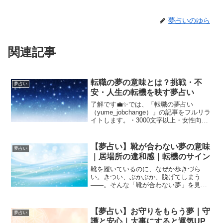
夢占いのゆら
関連記事
転職の夢の意味とは？挑戦・不
夢占い
安・人生の転機を映す夢占い
了解です💼✨では、「転職の夢占い
（yume_jobchange）」の記事をフルリラ
イトします。・3000文字以上・女性向
け・不安／挑戦／自立／人生の転機を深
掘り・恋愛や自己肯定感とも関連づけて
解説・WordPressブロックエディタにそ
【夢占い】靴が合わない夢の意味
夢占い
のま...
｜居場所の違和感｜転機のサイン
靴を履いているのに、なぜか歩きづら
い。きつい、ぶかぶか、脱げてしまう
――。そんな「靴が合わない夢」を見
て、違和感や不安を感じたことはありま
せんか？靴は夢の中で、人生の歩み方・
社会的立場・居場所を象徴します。その
【夢占い】お守りをもらう夢｜守
夢占い
靴が合わないということは、**...
護と安心｜大事にすると運気UP