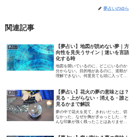
夢占いのゆら
関連記事
【夢占い】地図が読めない夢｜方
夢占い
向性を見失うサイン｜迷いを言語
化する時
地図を開いているのに、どこにいるのか
分からない。目的地があるのに、道順が
理解できない。何度見ても頭に入ってこ
ない――。そんな「地図が読めない夢」
を見たことはありませんか？この夢は、
人生の方向性を見失っているサインで
【夢占い】花火の夢の意味とは？
夢占い
す。特に女性は、仕事・恋愛...
見る・上がらない・消える・誰と
見るかまで解説
夢の中で花火を見て、きれいだった、切
なかった、なぜか胸がぎゅっとした…そ
んな印象が強く残ったことはありません
か。花火の夢は、夢占いの中でも 感情を
強く揺さぶる象徴的な夢 です。一瞬で咲
いて消える花火は、喜び・恋・期待・儚