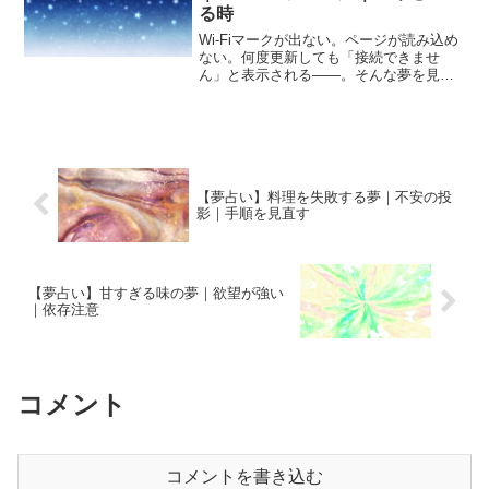
る時
Wi-Fiマークが出ない。ページが読み込め
ない。何度更新しても「接続できませ
ん」と表示される——。そんな夢を見
て、強い焦りや不安を感じませんでした
か？現代において「ネットが繋がるこ
と」は、世界とつながることと同じ意味
を持ちます。そのネットが...
【夢占い】料理を失敗する夢｜不安の投
影｜手順を見直す
【夢占い】甘すぎる味の夢｜欲望が強い
｜依存注意
コメント
コメントを書き込む