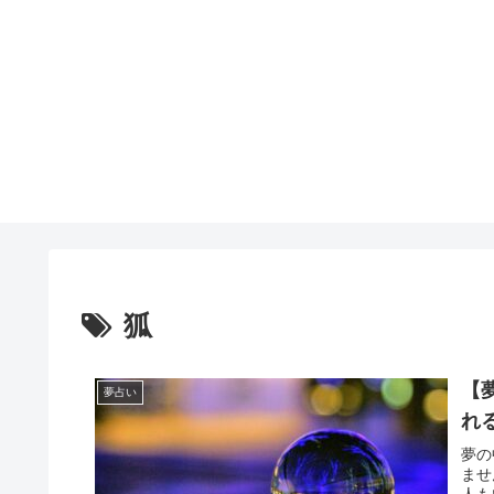
狐
【
夢占い
れ
夢の
ませ
人も