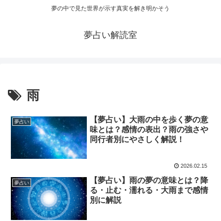
夢の中で見た世界が示す真実を解き明かそう
夢占い解読室
雨
【夢占い】大雨の中を歩く夢の意
夢占い
味とは？感情の表出？雨の強さや
同行者別にやさしく解説！
2026.02.15
【夢占い】雨の夢の意味とは？降
夢占い
る・止む・濡れる・大雨まで感情
別に解説