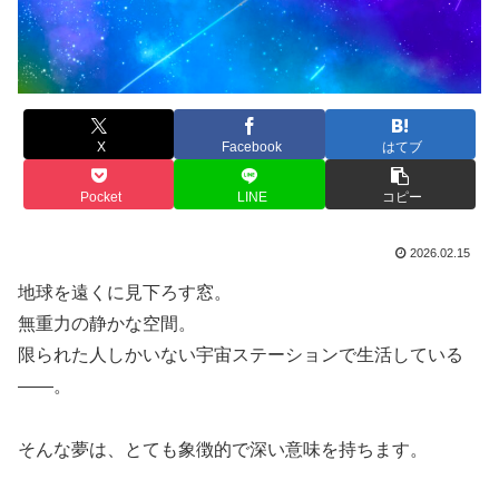
X
Facebook
はてブ
Pocket
LINE
コピー
2026.02.15
地球を遠くに見下ろす窓。
無重力の静かな空間。
限られた人しかいない宇宙ステーションで生活している
――。
そんな夢は、とても象徴的で深い意味を持ちます。