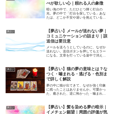
不満・対人関係の摩擦...
べが欲しい心｜頼れる人の象徴
暗い海の中で、ただひとつ輝く灯台の
光。夢の中で「灯台を探している」あな
たは、どこか不安や迷いを抱えているの
かもしれません。灯台は、古くから“導
き”や“希望”の象徴とされてきました。荒
れた海を進む船にとって、灯台は命を守
【夢占い】メールが送れない夢｜
夢占い
る存在。夢の中でその灯...
コミュニケーションの詰まり｜誤
送信は要注意
メールを送ろうとしているのに、なぜか
送れない。送信ボタンを押してもエラー
になる。文章を打っている途中で消えて
しまう——。そんな夢を見て、目覚めた
ときにモヤモヤした気持ちになったこと
はありませんか？メールが送れない夢
【夢占い】猫の夢の意味とは？な
夢占い
は、現代ならではの象徴的な...
つく・噛まれる・逃げる・色別ま
で詳しく解説
夢の中に猫が出てきて、なぜか強く印象
に残ったことはありませんか。可愛かっ
た、癒された、逆に怖かった・噛まれて
嫌な気持ちになったなど、猫の夢は感情
が大きく動きやすいのが特徴です。夢占
いにおいて猫は、とても繊細で意味の幅
【夢占い】髪を染める夢の暗示｜
夢占い
が広い存在です。自由・女...
イメチェン願望｜周囲の評価が気