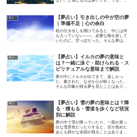
ない」と感じる人は多いです。でも、虎
の夢は“あなたを怖がらせるため”に出てく
るとは限りません。夢占いで虎は、本
能・生命力・自信・影響力・勝負運の象
【夢占い】引き出しの中が空の夢
夢占い
徴。つまり虎の夢は、あな...
｜準備不足｜心の余白
机の引き出しを開けてみると、中には何
も入っていない――。必要な物を探して
いたのに、空っぽだった。そんな夢は、
少し不安や焦りを感じるかもしれませ
ん。夢占いにおいて「引き出し」は、知
識・準備・心のストック・秘密・内面の
【夢占い】イルカの夢の意味と
夢占い
整理を象徴します。そして「...
は？一緒に泳ぐ・助けられる・ス
ピリチュアルな意味まで解説
夢の中にイルカが出てきて、楽しかっ
た、癒された、なぜか心が軽くなった…
そんな印象が残る夢を見たことはありま
せんか。イルカの夢は、夢占いの中でも
とてもポジティブで、心の成長や人との
つながりを象徴する夢 です。見た後に気
【夢占い】雪の夢の意味とは？降
夢占い
分が良くなることが多く...
る・積もる・雪道を歩くなど状況
別に解説
夢の中で雪が降っていたり、一面が真っ
白な雪景色だったりすると、目が覚めた
あとも静かな余韻が残ることはありませ
んか。現実ではロマンチックに感じる雪