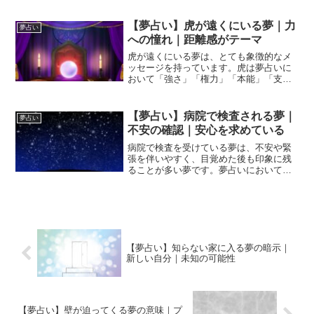
ですが、夢の中では「寒さ」や「孤独」
を感じた人もいるかもしれません。雪の
【夢占い】虎が遠くにいる夢｜力
夢占い
夢は、夢占いにおいてとて...
への憧れ｜距離感がテーマ
虎が遠くにいる夢は、とても象徴的なメ
ッセージを持っています。虎は夢占いに
おいて「強さ」「権力」「本能」「支配
力」「カリスマ性」「自信」を象徴する
存在です。その虎が“遠くにいる”という状
況は、あなたがその力を「まだ手にして
【夢占い】病院で検査される夢｜
夢占い
いない」「憧れている...
不安の確認｜安心を求めている
病院で検査を受けている夢は、不安や緊
張を伴いやすく、目覚めた後も印象に残
ることが多い夢です。夢占いにおいて
「病院」は回復・保護・問題の発見を象
徴し、「検査」は現状確認や自己点検を
意味します。つまりこの夢は、体の病気
を暗示するというよりも、心...
【夢占い】知らない家に入る夢の暗示｜
新しい自分｜未知の可能性
【夢占い】壁が迫ってくる夢の意味｜プ