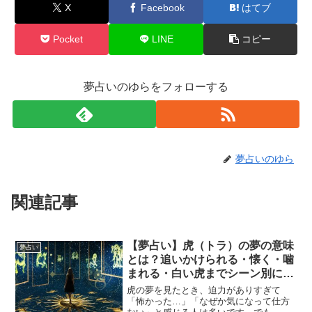
X
Facebook
はてブ
Pocket
LINE
コピー
夢占いのゆらをフォローする
夢占いのゆら
関連記事
【夢占い】虎（トラ）の夢の意味
夢占い
とは？追いかけられる・懐く・噛
まれる・白い虎までシーン別に解
説｜強さと開運のサイン
虎の夢を見たとき、迫力がありすぎて
「怖かった…」「なぜか気になって仕方